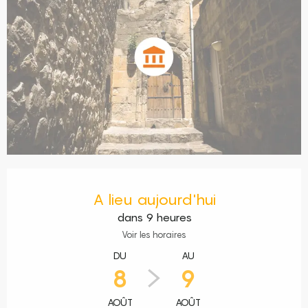
Ouverture et coordonnées
A lieu aujourd'hui
dans 9 heures
Voir les horaires
DU
AU
8
9
AOÛT
AOÛT