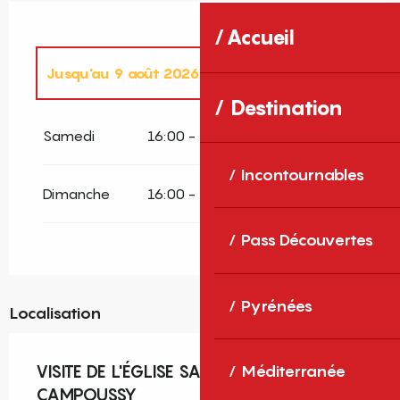
Accueil
Jusqu'au
9 août 2026
Destination
Du
4 juillet 2026
au
5 juillet 2026
Samedi
16:00 - 18:00
Incontournables
Du
11 juillet 2026
au
12 juillet 2026
Dimanche
16:00 - 18:00
Mercredi 15 juillet 2026
Pass Découvertes
Du
18 juillet 2026
au
19 juillet 2026
Pyrénées
Localisation
Mercredi 22 juillet 2026
VISITE DE L'ÉGLISE SAINT ETIENNE -
Méditerranée
Du
25 juillet 2026
au
26 juillet 2026
CAMPOUSSY