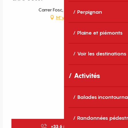
Carrer Fosc, Campoussy
Mercredi 29 juillet 2026
Perpignan
M'y rendre
Du
1 août 2026
au
2 août 2026
Plaine et piémonts
Mercredi 5 août 2026
Voir les destinations
Mercredi 12 août 2026
Activités
Du
15 août 2026
au
16 août 2026
Mercredi 19 août 2026
Balades incontourna
Du
22 août 2026
au
23 août 2026
Randonnées pédestr
+33 6 88 95 78
▒▒
Mercredi 26 août 2026