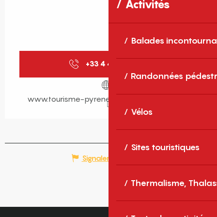
Activités
Balades incontourna
+33 4 48 98 00
▒▒
Randonnées pédestr
www.tourisme-pyrenees-mediterranee.com
Vélos
Sites touristiques
Signaler une erreur
Thermalisme, Thalas