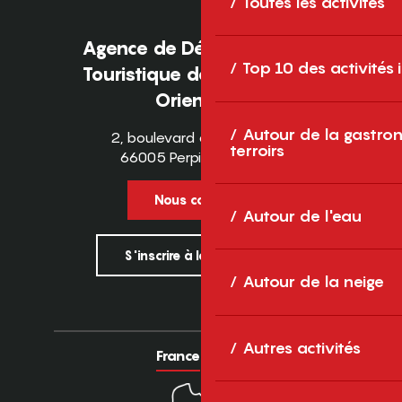
Toutes les activités
Agence de Développement
Top 10 des activités
Touristique des Pyrénées-
Orientales
Autour de la gastron
2, boulevard des Pyrénées
terroirs
66005 Perpignan Cedex
Nous contacter
Autour de l'eau
S'inscrire à la newsletter
Autour de la neige
Autres activités
France
Europe