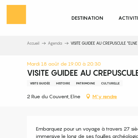
Aller
au
DESTINATION
ACTIVIT
contenu
principal
Accueil
Agenda
VISITE GUIDEE AU CREPUSCULE "ELNE
Mardi 18 août de 19:00 à 20:30
VISITE GUIDEE AU CREPUSCULE
VISITE GUIDÉE
HISTOIRE
PATRIMOINE
CULTURELLE
2 Rue du Couvent, Elne
M'y rendre
Description
Embarquez pour un voyage à travers 27 siècle
immersive le long de ses fouilles archéologiq