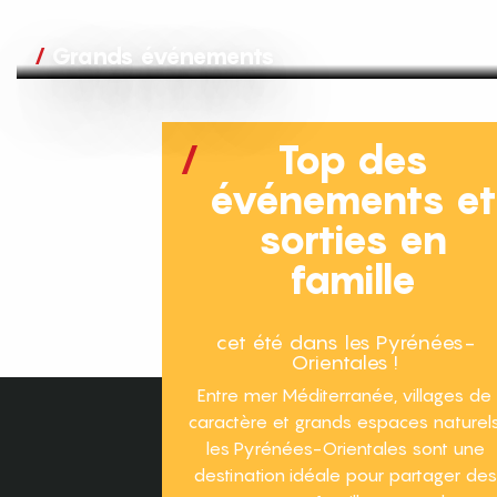
Grands événements
Top des
événements e
sorties en
famille
cet été dans les Pyrénées-
Orientales !
Entre mer Méditerranée, villages de
caractère et grands espaces naturels
les Pyrénées-Orientales sont une
destination idéale pour partager des