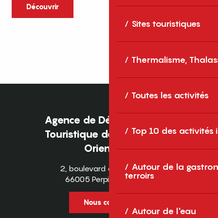
caractère et grands espaces naturels, les
Découvrir
Pyrénées-Orientales sont une destination
Sites touristiques
idéale pour partager des moments en
famille tout au long...
Thermalisme, Thalas
Toutes les activités
Agence de Développement
Top 10 des activités
Touristique des Pyrénées-
Orientales
Autour de la gastron
2, boulevard des Pyrénées
terroirs
66005 Perpignan Cedex
Nous contacter
Autour de l'eau