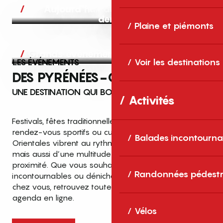
Aujourd’hui, demain et après-
demain
Plaine et piémonts
Grands événements
LES ÉVÉNEMENTS
Voir les destinations
DES PYRÉNÉES-ORIENTALES
UNE DESTINATION QUI BOUGE TOUTE L’ANNÉE
Activités
Festivals, fêtes traditionnelles, concerts, expositions,
rendez-vous sportifs ou culturels… les Pyrénées-
Balades incontourna
Orientales vibrent au rythme de grands temps forts
mais aussi d’une multitude d’événements de
proximité. Que vous souhaitiez vivre les
Top des événements et sorties
Randonnées pédestr
incontournables ou dénicher des sorties près de
en famille
chez vous, retrouvez toutes les infos dans notre
cet été dans les Pyrénées-Orientales
agenda en ligne.
!
Vélos
Entre mer Méditerranée, villages de