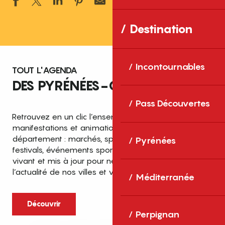
Ajouter aux 
Destination
Incontournables
TOUT L'AGENDA
DES PYRÉNÉES-ORIENTALES
Pass Découvertes
Retrouvez en un clic l’ensemble des fêtes,
manifestations et animations recensées dans le
département : marchés, spectacles, expositions,
Pyrénées
festivals, événements sportifs et culturels… un agenda
vivant et mis à jour pour ne rien manquer de
l’actualité de nos villes et villages.
Méditerranée
Découvrir
Perpignan