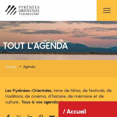
Aller
au
contenu
principal
TOUT L'AGENDA
Accueil
Agenda
Les Pyrénées-Orientales
, terre de fêtes, de festivals, de
traditions, de cinéma, d’histoire, de mémoire et de
culture…
Tous à vos agendas !
Accueil