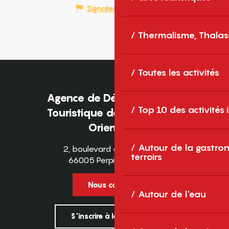
Signaler une erreur
Thermalisme, Thalas
Toutes les activités
Agence de Développement
Top 10 des activités
Touristique des Pyrénées-
Orientales
Autour de la gastron
2, boulevard des Pyrénées
terroirs
66005 Perpignan Cedex
Nous contacter
Autour de l'eau
S'inscrire à la newsletter