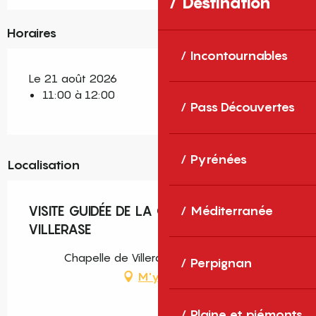
Destination
Horaires
Incontournables
Le 21 août 2026
11:00 à 12:00
Pass Découvertes
Pyrénées
Localisation
VISITE GUIDÉE DE LA CHAPELLE DE
Méditerranée
VILLERASE
Chapelle de Villerase, Saint-Cyprien
Perpignan
M'y rendre
Plaine et piémonts