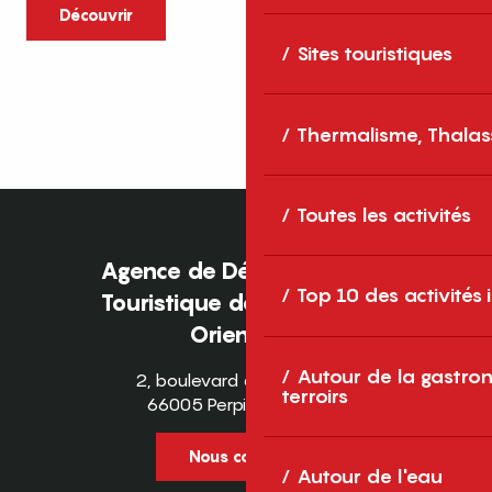
caractère et grands espaces naturels, les
Découvrir
Pyrénées-Orientales sont une destination
Sites touristiques
idéale pour partager des moments en
famille tout au long...
Thermalisme, Thalas
Toutes les activités
Agence de Développement
Top 10 des activités
Touristique des Pyrénées-
Orientales
Autour de la gastron
2, boulevard des Pyrénées
terroirs
66005 Perpignan Cedex
Nous contacter
Autour de l'eau