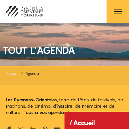
Aller
au
contenu
principal
TOUT L'AGENDA
Accueil
Agenda
Les Pyrénées-Orientales
, terre de fêtes, de festivals, de
traditions, de cinéma, d’histoire, de mémoire et de
culture…
Tous à vos agendas !
Accueil