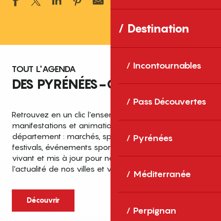
Ajouter aux 
Destination
Incontournables
TOUT L'AGENDA
DES PYRÉNÉES-ORIENTALES
Pass Découvertes
Retrouvez en un clic l’ensemble des fêtes,
manifestations et animations recensées dans le
département : marchés, spectacles, expositions,
Pyrénées
festivals, événements sportifs et culturels… un agenda
vivant et mis à jour pour ne rien manquer de
l’actualité de nos villes et villages.
Méditerranée
Découvrir
Perpignan