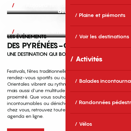
Aujourd’hui, demain et après-
demain
Plaine et piémonts
Grands événements
LES ÉVÉNEMENTS
Voir les destinations
DES PYRÉNÉES-ORIENTALES
UNE DESTINATION QUI BOUGE TOUTE L’ANNÉE
Activités
Festivals, fêtes traditionnelles, concerts, expositions,
rendez-vous sportifs ou culturels… les Pyrénées-
Balades incontourna
Orientales vibrent au rythme de grands temps forts
mais aussi d’une multitude d’événements de
proximité. Que vous souhaitiez vivre les
Top des événements et sorties
Randonnées pédestr
incontournables ou dénicher des sorties près de
en famille
chez vous, retrouvez toutes les infos dans notre
cet été dans les Pyrénées-Orientales
agenda en ligne.
!
Vélos
Entre mer Méditerranée, villages de