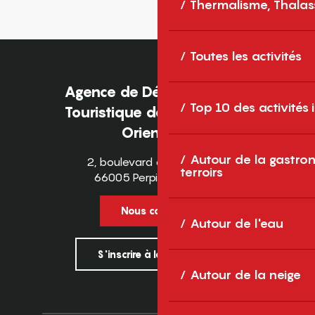
Thermalisme, Thalas
Toutes les activités
Agence de Développement
Top 10 des activités
Touristique des Pyrénées-
Orientales
Autour de la gastron
2, boulevard des Pyrénées
terroirs
66005 Perpignan Cedex
Nous contacter
Autour de l'eau
S'inscrire à la newsletter
Autour de la neige