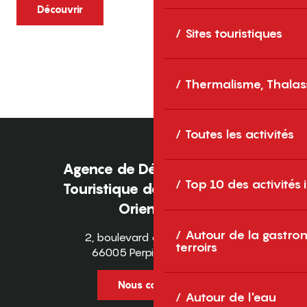
caractère et grands espaces naturels, les
Découvrir
Pyrénées-Orientales sont une destination
Sites touristiques
idéale pour partager des moments en
famille tout au long...
Thermalisme, Thalas
Toutes les activités
Agence de Développement
Top 10 des activités
Touristique des Pyrénées-
Orientales
Autour de la gastron
2, boulevard des Pyrénées
terroirs
66005 Perpignan Cedex
Nous contacter
Autour de l'eau