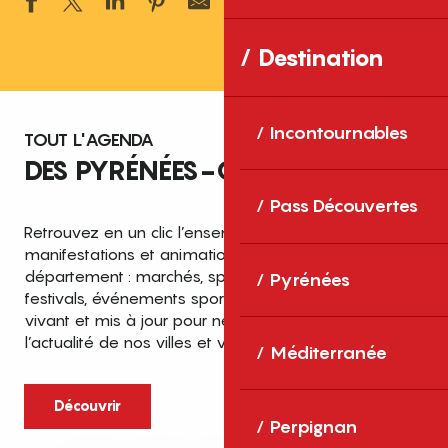
Ajouter aux 
Destination
Incontournables
TOUT L'AGENDA
DES PYRÉNÉES-ORIENTALES
Pass Découvertes
Retrouvez en un clic l’ensemble des fêtes,
manifestations et animations recensées dans le
département : marchés, spectacles, expositions,
Pyrénées
festivals, événements sportifs et culturels… un agenda
vivant et mis à jour pour ne rien manquer de
l’actualité de nos villes et villages.
Méditerranée
Découvrir
Perpignan