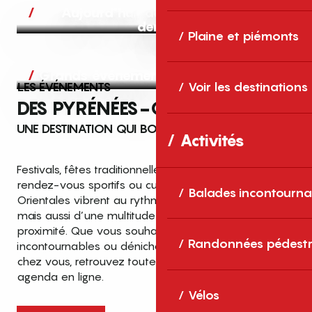
Aujourd’hui, demain et après-
demain
Plaine et piémonts
Grands événements
LES ÉVÉNEMENTS
Voir les destinations
DES PYRÉNÉES-ORIENTALES
UNE DESTINATION QUI BOUGE TOUTE L’ANNÉE
Activités
Festivals, fêtes traditionnelles, concerts, expositions,
rendez-vous sportifs ou culturels… les Pyrénées-
Balades incontourna
Orientales vibrent au rythme de grands temps forts
mais aussi d’une multitude d’événements de
proximité. Que vous souhaitiez vivre les
Top des événements et sorties
Randonnées pédestr
incontournables ou dénicher des sorties près de
en famille
chez vous, retrouvez toutes les infos dans notre
cet été dans les Pyrénées-Orientales
agenda en ligne.
!
Vélos
Entre mer Méditerranée, villages de