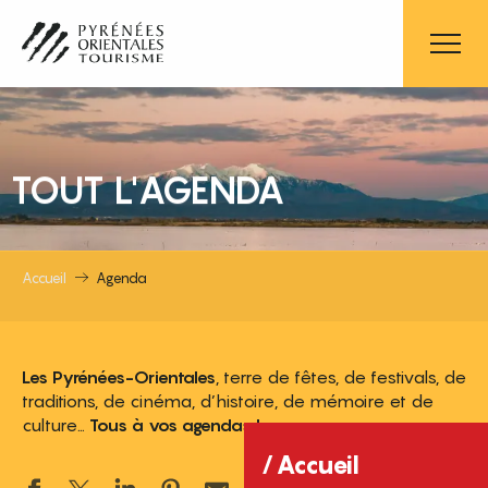
Aller
au
contenu
principal
TOUT L'AGENDA
Accueil
Agenda
Les Pyrénées-Orientales
, terre de fêtes, de festivals, de
traditions, de cinéma, d’histoire, de mémoire et de
culture…
Tous à vos agendas !
Accueil