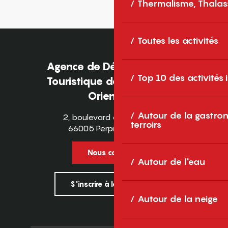
Thermalisme, Thalas
Toutes les activités
Agence de Développement
Top 10 des activités
Touristique des Pyrénées-
Orientales
Autour de la gastron
2, boulevard des Pyrénées
terroirs
66005 Perpignan Cedex
Nous contacter
Autour de l'eau
S'inscrire à la newsletter
Autour de la neige