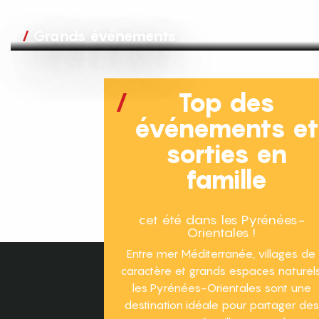
Grands événements
Top des
événements e
sorties en
famille
cet été dans les Pyrénées-
Orientales !
Entre mer Méditerranée, villages de
caractère et grands espaces naturels
les Pyrénées-Orientales sont une
destination idéale pour partager des