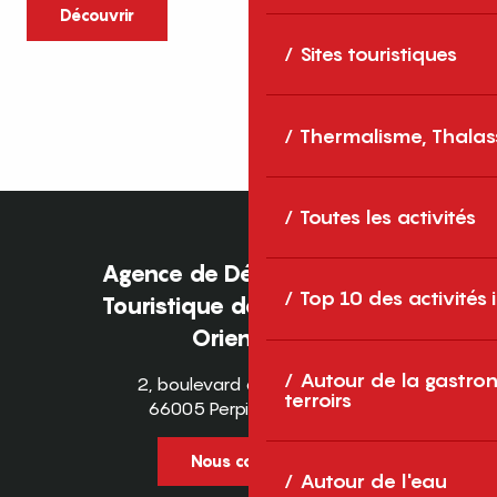
caractère et grands espaces naturels, les
Découvrir
Pyrénées-Orientales sont une destination
Sites touristiques
idéale pour partager des moments en
famille tout au long...
Thermalisme, Thalas
Toutes les activités
Agence de Développement
Top 10 des activités
Touristique des Pyrénées-
Orientales
Autour de la gastron
2, boulevard des Pyrénées
terroirs
66005 Perpignan Cedex
Nous contacter
Autour de l'eau