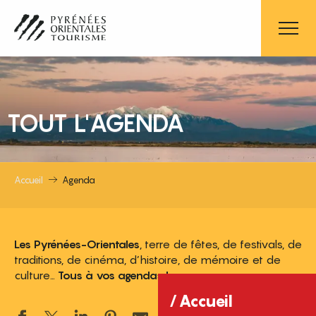
Aller
au
contenu
principal
TOUT L'AGENDA
Accueil
Agenda
Les Pyrénées-Orientales
, terre de fêtes, de festivals, de
traditions, de cinéma, d’histoire, de mémoire et de
culture…
Tous à vos agendas !
Accueil