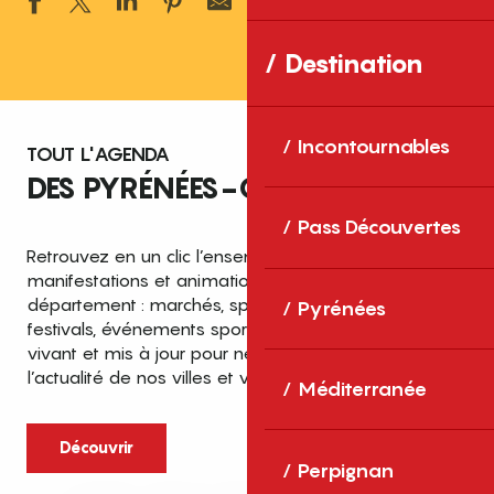
Ajouter aux 
Destination
Incontournables
TOUT L'AGENDA
DES PYRÉNÉES-ORIENTALES
Pass Découvertes
Retrouvez en un clic l’ensemble des fêtes,
manifestations et animations recensées dans le
département : marchés, spectacles, expositions,
Pyrénées
festivals, événements sportifs et culturels… un agenda
vivant et mis à jour pour ne rien manquer de
l’actualité de nos villes et villages.
Méditerranée
Découvrir
Perpignan