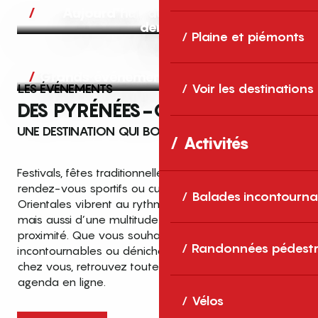
Aujourd’hui, demain et après-
demain
Plaine et piémonts
Grands événements
LES ÉVÉNEMENTS
Voir les destinations
DES PYRÉNÉES-ORIENTALES
UNE DESTINATION QUI BOUGE TOUTE L’ANNÉE
Activités
Festivals, fêtes traditionnelles, concerts, expositions,
rendez-vous sportifs ou culturels… les Pyrénées-
Balades incontourna
Orientales vibrent au rythme de grands temps forts
mais aussi d’une multitude d’événements de
proximité. Que vous souhaitiez vivre les
Top des événements et sorties
Randonnées pédestr
incontournables ou dénicher des sorties près de
en famille
chez vous, retrouvez toutes les infos dans notre
cet été dans les Pyrénées-Orientales
agenda en ligne.
!
Vélos
Entre mer Méditerranée, villages de