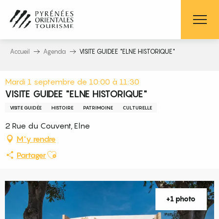
Aller
au
contenu
principal
Accueil
Agenda
VISITE GUIDEE "ELNE HISTORIQUE"
Mardi 1 septembre de 10:00 à 11:30
VISITE GUIDEE "ELNE HISTORIQUE"
VISITE GUIDÉE
HISTOIRE
PATRIMOINE
CULTURELLE
2 Rue du Couvent, Elne
M'y rendre
Ajouter aux favoris
Partager
+1 photo