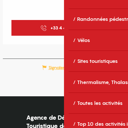
Randonnées pédestr
+33 4 48 98 00
▒▒
Vélos
Sites touristiques
Signaler une erreur
Thermalisme, Thalas
Toutes les activités
Agence de Développement
Top 10 des activités
Touristique des Pyrénées-