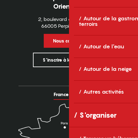
Orientales
Autour de la gastron
2, boulevard des Pyrénées
terroirs
66005 Perpignan Cedex
Nous contacter
Autour de l'eau
S'inscrire à la newsletter
Autour de la neige
Autres activités
France
Europe
S'organiser