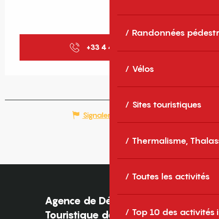
Randonnées pédestr
+33 4 48 98 00
▒▒
Vélos
Sites touristiques
Signaler une erreur
Thermalisme, Thalas
Toutes les activités
Agence de Développement
Top 10 des activités
Touristique des Pyrénées-