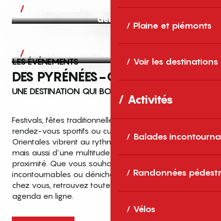
Aujourd’hui, demain et après-
demain
Plaine et piémonts
Grands événements
LES ÉVÉNEMENTS
Voir les destinations
DES PYRÉNÉES-ORIENTALES
UNE DESTINATION QUI BOUGE TOUTE L’ANNÉE
Activités
Festivals, fêtes traditionnelles, concerts, expositions,
rendez-vous sportifs ou culturels… les Pyrénées-
Balades incontourna
Orientales vibrent au rythme de grands temps forts
mais aussi d’une multitude d’événements de
proximité. Que vous souhaitiez vivre les
Top des événements et sorties
Randonnées pédestr
incontournables ou dénicher des sorties près de
en famille
chez vous, retrouvez toutes les infos dans notre
cet été dans les Pyrénées-Orientales
agenda en ligne.
!
Vélos
Entre mer Méditerranée, villages de