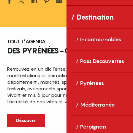
Ajouter aux 
Destination
Incontournables
TOUT L'AGENDA
DES PYRÉNÉES-ORIENTALES
Pass Découvertes
Retrouvez en un clic l’ensemble des fêtes,
manifestations et animations recensées dans le
département : marchés, spectacles, expositions,
Pyrénées
festivals, événements sportifs et culturels… un agenda
vivant et mis à jour pour ne rien manquer de
l’actualité de nos villes et villages.
Méditerranée
Découvrir
Perpignan