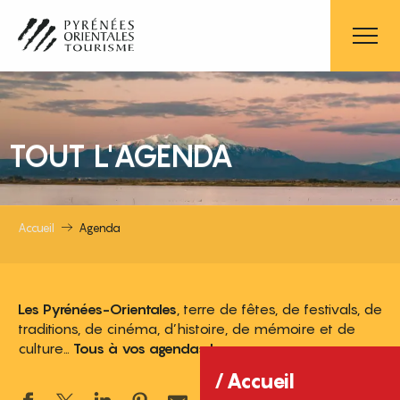
Aller
au
contenu
principal
TOUT L'AGENDA
Accueil
Agenda
Les Pyrénées-Orientales
, terre de fêtes, de festivals, de
traditions, de cinéma, d’histoire, de mémoire et de
culture…
Tous à vos agendas !
Accueil