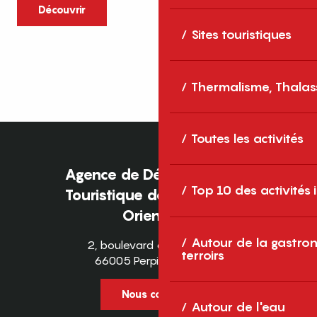
caractère et grands espaces naturels, les
Découvrir
Pyrénées-Orientales sont une destination
Sites touristiques
idéale pour partager des moments en
famille tout au long...
Thermalisme, Thalas
Toutes les activités
Agence de Développement
Top 10 des activités
Touristique des Pyrénées-
Orientales
Autour de la gastron
2, boulevard des Pyrénées
terroirs
66005 Perpignan Cedex
Nous contacter
Autour de l'eau