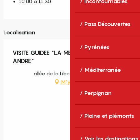
Incontournables
10:00 à 11:30
Pass Découvertes
Localisation
Pyrénées
VISITE GUIDEE "LA MEDIEVALE DE SAINT-
ANDRE"
Méditerranée
allée de la Liberté, Saint-André
M'y rendre
Perpignan
Plaine et piémonts
Voir les destinations