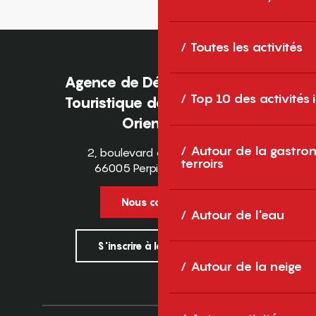
Toutes les activités
Agence de Développement
Top 10 des activités
Touristique des Pyrénées-
Orientales
Autour de la gastron
2, boulevard des Pyrénées
terroirs
66005 Perpignan Cedex
Nous contacter
Autour de l'eau
S'inscrire à la newsletter
Autour de la neige