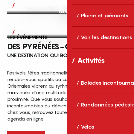
Aujourd’hui, demain et après-
demain
Plaine et piémonts
Grands événements
LES ÉVÉNEMENTS
Voir les destinations
DES PYRÉNÉES-ORIENTALES
UNE DESTINATION QUI BOUGE TOUTE L’ANNÉE
Activités
Festivals, fêtes traditionnelles, concerts, expositions,
rendez-vous sportifs ou culturels… les Pyrénées-
Balades incontourna
Orientales vibrent au rythme de grands temps forts
mais aussi d’une multitude d’événements de
proximité. Que vous souhaitiez vivre les
Top des événements et sorties
Randonnées pédestr
incontournables ou dénicher des sorties près de
en famille
chez vous, retrouvez toutes les infos dans notre
cet été dans les Pyrénées-Orientales
agenda en ligne.
!
Vélos
Entre mer Méditerranée, villages de