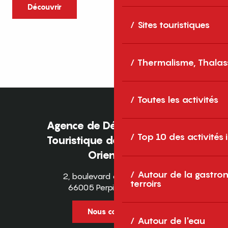
caractère et grands espaces naturels, les
Découvrir
Pyrénées-Orientales sont une destination
Sites touristiques
idéale pour partager des moments en
famille tout au long...
Thermalisme, Thalas
Toutes les activités
Agence de Développement
Top 10 des activités
Touristique des Pyrénées-
Orientales
Autour de la gastron
2, boulevard des Pyrénées
terroirs
66005 Perpignan Cedex
Nous contacter
Autour de l'eau