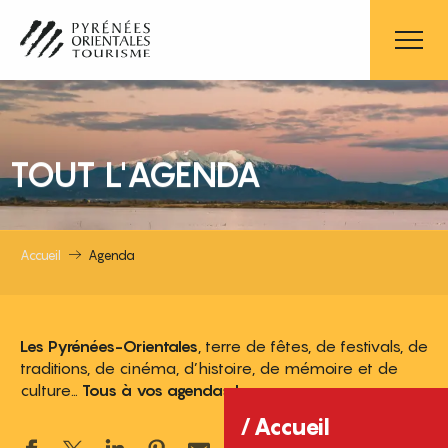
Aller
au
contenu
principal
TOUT L'AGENDA
Accueil
Agenda
Les Pyrénées-Orientales
, terre de fêtes, de festivals, de
traditions, de cinéma, d’histoire, de mémoire et de
culture…
Tous à vos agendas !
Accueil