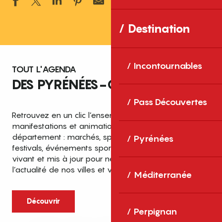
Ajouter aux 
Destination
Incontournables
TOUT L'AGENDA
DES PYRÉNÉES-ORIENTALES
Pass Découvertes
Retrouvez en un clic l’ensemble des fêtes,
manifestations et animations recensées dans le
département : marchés, spectacles, expositions,
Pyrénées
festivals, événements sportifs et culturels… un agenda
vivant et mis à jour pour ne rien manquer de
l’actualité de nos villes et villages.
Méditerranée
Découvrir
Perpignan