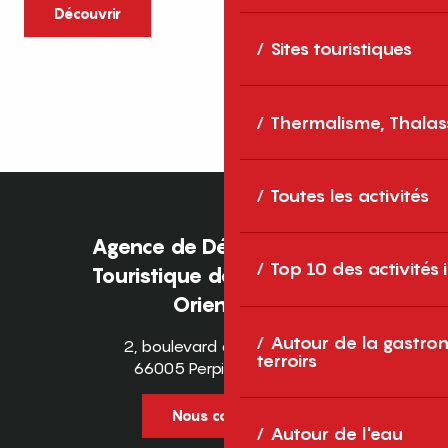
caractère et grands espaces naturels, les
Découvrir
Pyrénées-Orientales sont une destination
Sites touristiques
idéale pour partager des moments en
famille tout au long...
Thermalisme, Thalas
Toutes les activités
Agence de Développement
Top 10 des activités
Touristique des Pyrénées-
Orientales
Autour de la gastron
2, boulevard des Pyrénées
terroirs
66005 Perpignan Cedex
Nous contacter
Autour de l'eau