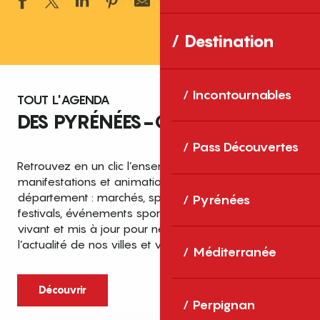
Ajouter aux 
Destination
Incontournables
TOUT L'AGENDA
DES PYRÉNÉES-ORIENTALES
Pass Découvertes
Retrouvez en un clic l’ensemble des fêtes,
manifestations et animations recensées dans le
département : marchés, spectacles, expositions,
Pyrénées
festivals, événements sportifs et culturels… un agenda
vivant et mis à jour pour ne rien manquer de
l’actualité de nos villes et villages.
Méditerranée
Découvrir
Perpignan