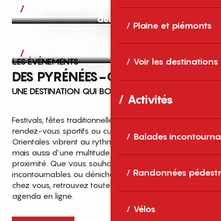
Aujourd’hui, demain et après-
demain
Plaine et piémonts
Grands événements
LES ÉVÉNEMENTS
Voir les destinations
DES PYRÉNÉES-ORIENTALES
UNE DESTINATION QUI BOUGE TOUTE L’ANNÉE
Activités
Festivals, fêtes traditionnelles, concerts, expositions,
rendez-vous sportifs ou culturels… les Pyrénées-
Balades incontourna
Orientales vibrent au rythme de grands temps forts
mais aussi d’une multitude d’événements de
proximité. Que vous souhaitiez vivre les
Top des événements et sorties
Randonnées pédestr
incontournables ou dénicher des sorties près de
en famille
chez vous, retrouvez toutes les infos dans notre
cet été dans les Pyrénées-Orientales
agenda en ligne.
!
Vélos
Entre mer Méditerranée, villages de