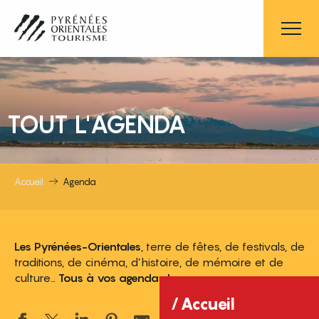
Aller
au
contenu
principal
TOUT L'AGENDA
Accueil
Agenda
Les Pyrénées-Orientales
, terre de fêtes, de festivals, de
traditions, de cinéma, d’histoire, de mémoire et de
culture…
Tous à vos agendas !
Accueil