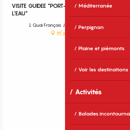
VISITE GUIDEE "PORT-VENDRES AU FIL DE
Méditerranée
L'EAU"
1 Quai François Joly, Port-Vendres
Perpignan
M'y rendre
Plaine et piémonts
Voir les destinations
Activités
Balades incontourna