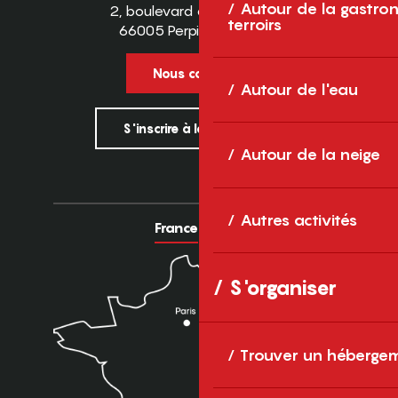
Autour de la gastron
2, boulevard des Pyrénées
terroirs
66005 Perpignan Cedex
Nous contacter
Autour de l'eau
S'inscrire à la newsletter
Autour de la neige
Autres activités
France
Europe
S'organiser
Trouver un héberge