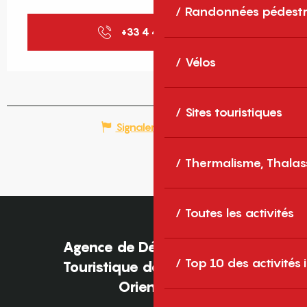
Randonnées pédestr
+33 4 48 98 00
▒▒
Vélos
Sites touristiques
Signaler une erreur
Thermalisme, Thalas
Toutes les activités
Agence de Développement
Top 10 des activités
Touristique des Pyrénées-
Orientales