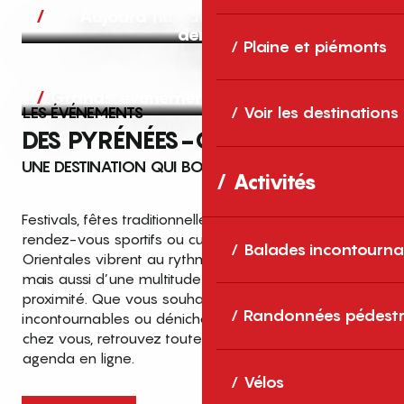
Aujourd’hui, demain et après-
demain
Plaine et piémonts
Grands événements
LES ÉVÉNEMENTS
Voir les destinations
DES PYRÉNÉES-ORIENTALES
UNE DESTINATION QUI BOUGE TOUTE L’ANNÉE
Activités
Festivals, fêtes traditionnelles, concerts, expositions,
rendez-vous sportifs ou culturels… les Pyrénées-
Balades incontourna
Orientales vibrent au rythme de grands temps forts
mais aussi d’une multitude d’événements de
proximité. Que vous souhaitiez vivre les
Top des événements et sorties
Randonnées pédestr
incontournables ou dénicher des sorties près de
en famille
chez vous, retrouvez toutes les infos dans notre
cet été dans les Pyrénées-Orientales
agenda en ligne.
!
Vélos
Entre mer Méditerranée, villages de