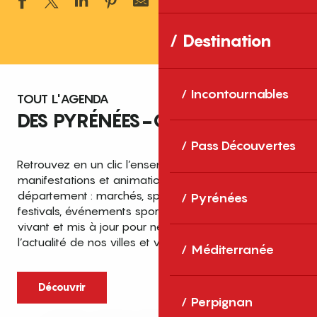
Ajouter aux 
Destination
Incontournables
TOUT L'AGENDA
DES PYRÉNÉES-ORIENTALES
Pass Découvertes
Retrouvez en un clic l’ensemble des fêtes,
manifestations et animations recensées dans le
département : marchés, spectacles, expositions,
Pyrénées
festivals, événements sportifs et culturels… un agenda
vivant et mis à jour pour ne rien manquer de
l’actualité de nos villes et villages.
Méditerranée
Découvrir
Perpignan