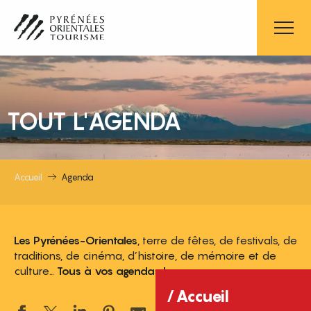
Aller
au
contenu
principal
TOUT L'AGENDA
Accueil
Agenda
Les Pyrénées-Orientales
, terre de fêtes, de festivals, de
traditions, de cinéma, d’histoire, de mémoire et de
culture…
Tous à vos agendas !
Accueil