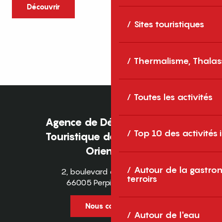
caractère et grands espaces naturels, les
Découvrir
Pyrénées-Orientales sont une destination
Sites touristiques
idéale pour partager des moments en
famille tout au long...
Thermalisme, Thalas
Toutes les activités
Agence de Développement
Top 10 des activités
Touristique des Pyrénées-
Orientales
Autour de la gastron
2, boulevard des Pyrénées
terroirs
66005 Perpignan Cedex
Nous contacter
Autour de l'eau