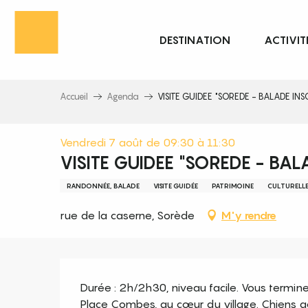
Aller
au
DESTINATION
ACTIVIT
contenu
principal
Accueil
Agenda
VISITE GUIDEE "SOREDE - BALADE INS
Vendredi 7 août de 09:30 à 11:30
VISITE GUIDEE "SOREDE - BAL
RANDONNÉE, BALADE
VISITE GUIDÉE
PATRIMOINE
CULTURELL
rue de la caserne, Sorède
M'y rendre
Description
Durée : 2h/2h30, niveau facile. Vous termine
Place Combes, au cœur du village. Chiens ac