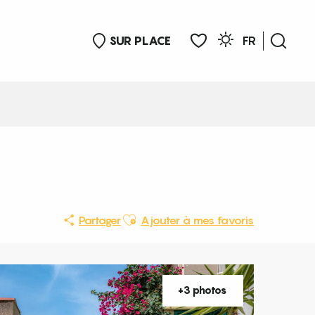
SUR PLACE
FR
Rech
Voir les favoris
Ajouter aux favoris
Partager
Ajouter à mes favoris
+3 photos