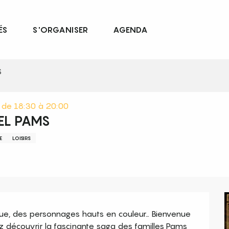
ÉS
S'ORGANISER
AGENDA
S
t de 18:30 à 20:00
TEL PAMS
E
LOISIRS
ue, des personnages hauts en couleur… Bienvenue 
z découvrir la fascinante saga des familles Pams 