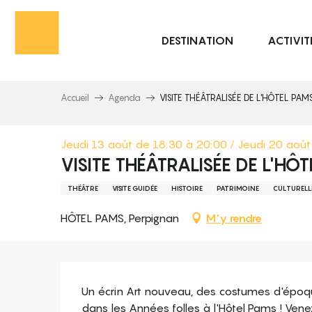
Aller
au
DESTINATION
ACTIVIT
contenu
principal
Accueil
Agenda
VISITE THÉÂTRALISÉE DE L'HÔTEL PAM
Jeudi 13 août de 18:30 à 20:00 / Jeudi 20 aoû
VISITE THÉÂTRALISÉE DE L'HÔ
THÉÂTRE
VISITE GUIDÉE
HISTOIRE
PATRIMOINE
CULTURELL
HÔTEL PAMS, Perpignan
M'y rendre
Description
Un écrin Art nouveau, des costumes d'époq
dans les Années folles à l'Hôtel Pams ! Vene