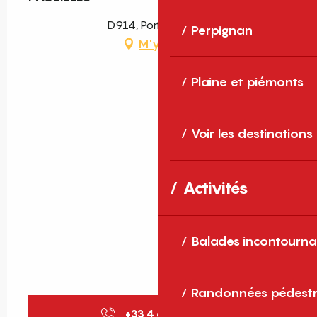
D914, Port-Vendres
Perpignan
M'y rendre
Plaine et piémonts
Voir les destinations
Activités
Balades incontourna
Randonnées pédestr
+33 4 68 95 23
▒▒