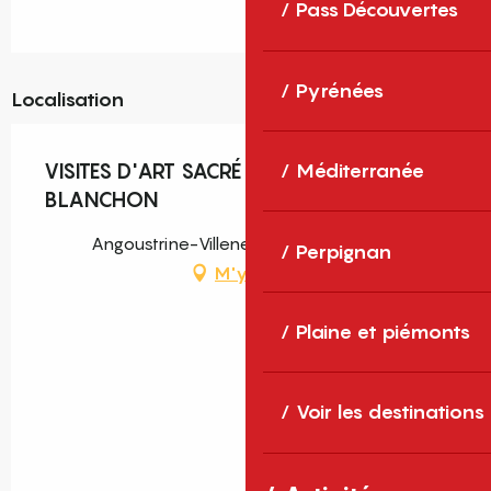
Pass Découvertes
Pyrénées
Localisation
VISITES D'ART SACRÉ DE JEAN-LOUIS
Méditerranée
BLANCHON
Angoustrine-Villeneuve-des-Escaldes
Perpignan
M'y rendre
Plaine et piémonts
Voir les destinations