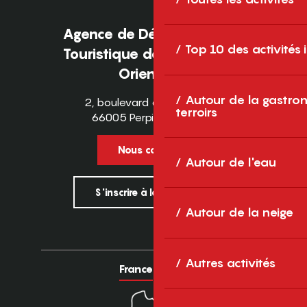
Agence de Développement
Top 10 des activités
Touristique des Pyrénées-
Orientales
Autour de la gastron
2, boulevard des Pyrénées
terroirs
66005 Perpignan Cedex
Nous contacter
Autour de l'eau
S'inscrire à la newsletter
Autour de la neige
Autres activités
France
Europe