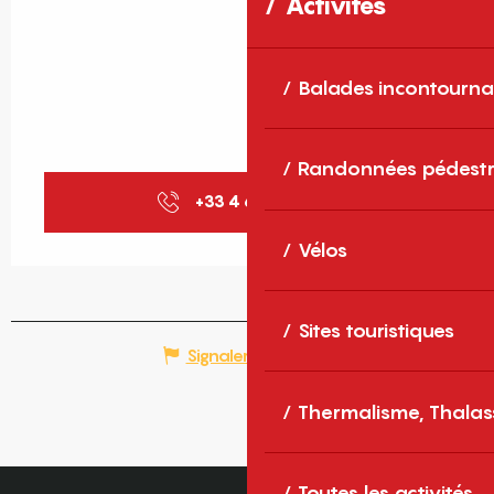
Activités
Balades incontourna
Randonnées pédestr
+33 4 68 04 15
▒▒
Vélos
Sites touristiques
Signaler une erreur
Thermalisme, Thalas
Toutes les activités