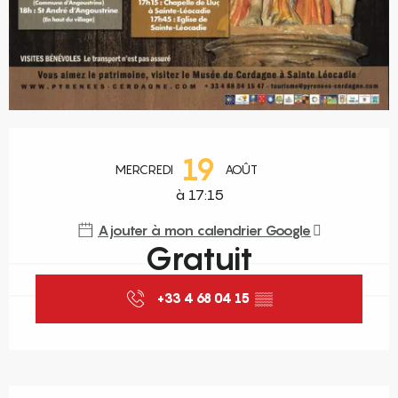
Ouverture et coordonnées
19
MERCREDI
AOÛT
à 17:15
Ajouter à mon calendrier Google
Gratuit
+33 4 68 04 15
▒▒
Description