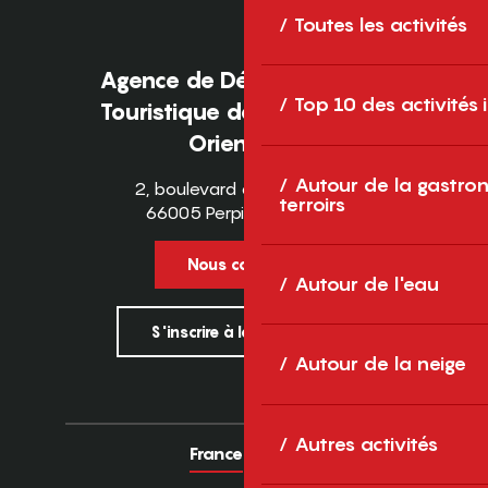
Toutes les activités
Agence de Développement
Top 10 des activités
Touristique des Pyrénées-
Orientales
Autour de la gastron
2, boulevard des Pyrénées
terroirs
66005 Perpignan Cedex
Nous contacter
Autour de l'eau
S'inscrire à la newsletter
Autour de la neige
Autres activités
France
Europe