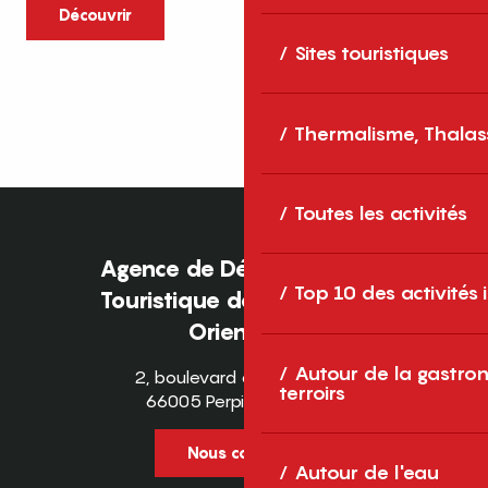
caractère et grands espaces naturels, les
Découvrir
Pyrénées-Orientales sont une destination
Sites touristiques
idéale pour partager des moments en
famille tout au long...
Thermalisme, Thalas
Toutes les activités
Agence de Développement
Top 10 des activités
Touristique des Pyrénées-
Orientales
Autour de la gastron
2, boulevard des Pyrénées
terroirs
66005 Perpignan Cedex
Nous contacter
Autour de l'eau