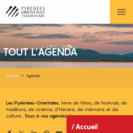
Aller
au
contenu
principal
TOUT L'AGENDA
Accueil
Agenda
Les Pyrénées-Orientales
, terre de fêtes, de festivals, de
traditions, de cinéma, d’histoire, de mémoire et de
culture…
Tous à vos agendas !
Accueil