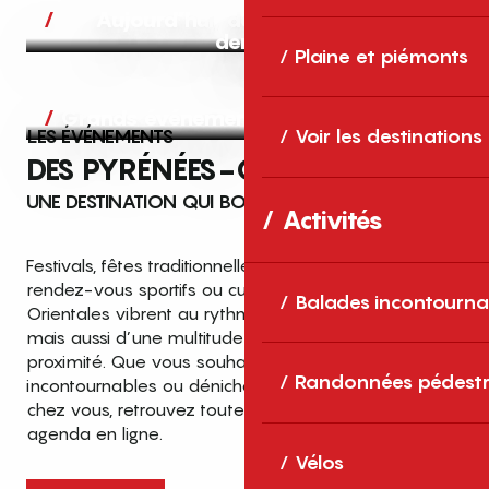
Aujourd’hui, demain et après-
demain
Plaine et piémonts
Grands événements
LES ÉVÉNEMENTS
Voir les destinations
DES PYRÉNÉES-ORIENTALES
UNE DESTINATION QUI BOUGE TOUTE L’ANNÉE
Activités
Festivals, fêtes traditionnelles, concerts, expositions,
rendez-vous sportifs ou culturels… les Pyrénées-
Balades incontourna
Orientales vibrent au rythme de grands temps forts
mais aussi d’une multitude d’événements de
proximité. Que vous souhaitiez vivre les
Top des événements et sorties
Randonnées pédestr
incontournables ou dénicher des sorties près de
en famille
chez vous, retrouvez toutes les infos dans notre
cet été dans les Pyrénées-Orientales
agenda en ligne.
!
Vélos
Entre mer Méditerranée, villages de