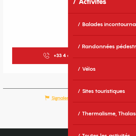
Activités
Balades incontourna
Randonnées pédestr
+33 4 68 04 15
▒▒
Vélos
Sites touristiques
Signaler une erreur
Thermalisme, Thalas
Toutes les activités