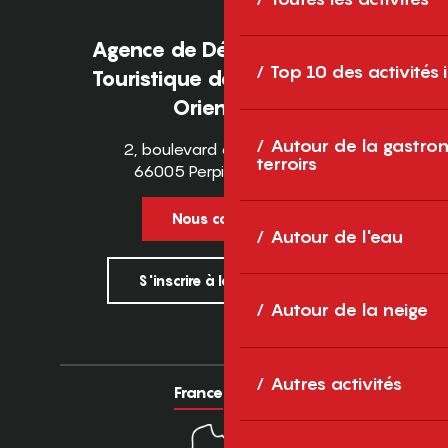
Agence de Développement
Top 10 des activités
Touristique des Pyrénées-
Orientales
Autour de la gastron
2, boulevard des Pyrénées
terroirs
66005 Perpignan Cedex
Nous contacter
Autour de l'eau
S'inscrire à la newsletter
Autour de la neige
Autres activités
France
Europe