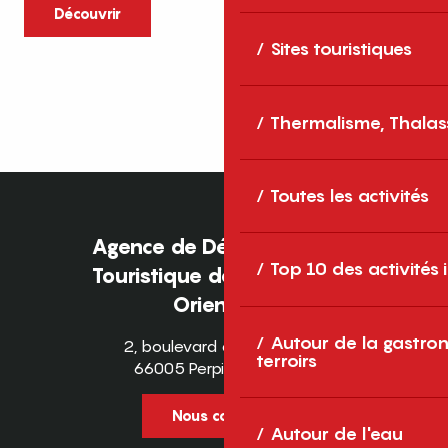
caractère et grands espaces naturels, les
Découvrir
Pyrénées-Orientales sont une destination
Sites touristiques
idéale pour partager des moments en
famille tout au long...
Thermalisme, Thalas
Toutes les activités
Agence de Développement
Top 10 des activités
Touristique des Pyrénées-
Orientales
Autour de la gastron
2, boulevard des Pyrénées
terroirs
66005 Perpignan Cedex
Nous contacter
Autour de l'eau