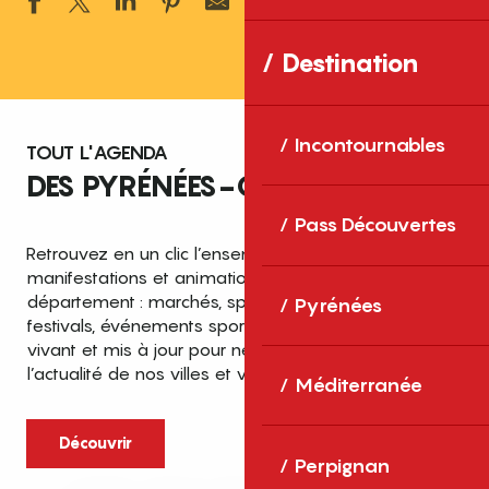
Ajouter aux 
Destination
Incontournables
TOUT L'AGENDA
DES PYRÉNÉES-ORIENTALES
Pass Découvertes
Retrouvez en un clic l’ensemble des fêtes,
manifestations et animations recensées dans le
département : marchés, spectacles, expositions,
Pyrénées
festivals, événements sportifs et culturels… un agenda
vivant et mis à jour pour ne rien manquer de
l’actualité de nos villes et villages.
Méditerranée
Découvrir
Perpignan