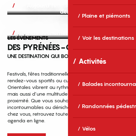
Aujourd’hui, demain et après-
demain
Plaine et piémonts
Grands événements
LES ÉVÉNEMENTS
Voir les destinations
DES PYRÉNÉES-ORIENTALES
UNE DESTINATION QUI BOUGE TOUTE L’ANNÉE
Activités
Festivals, fêtes traditionnelles, concerts, expositions,
rendez-vous sportifs ou culturels… les Pyrénées-
Balades incontourna
Orientales vibrent au rythme de grands temps forts
mais aussi d’une multitude d’événements de
proximité. Que vous souhaitiez vivre les
Top des événements et sorties
Randonnées pédestr
incontournables ou dénicher des sorties près de
en famille
chez vous, retrouvez toutes les infos dans notre
cet été dans les Pyrénées-Orientales
agenda en ligne.
!
Vélos
Entre mer Méditerranée, villages de