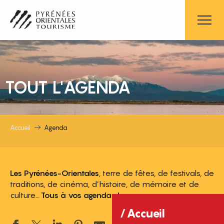
Aller
au
contenu
principal
TOUT L'AGENDA
Accueil
Agenda
Les Pyrénées-Orientales
, terre de fêtes, de festivals, de
traditions, de cinéma, d’histoire, de mémoire et de
culture…
Tous à vos agendas !
Accueil