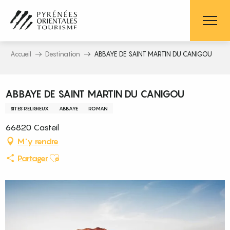
Aller
au
contenu
principal
Accueil
Destination
ABBAYE DE SAINT MARTIN DU CANIGOU
Pass découverte
ABBAYE DE SAINT MARTIN DU CANIGOU
SITES RELIGIEUX
ABBAYE
ROMAN
66820 Casteil
M'y rendre
Ajouter aux favoris
Partager