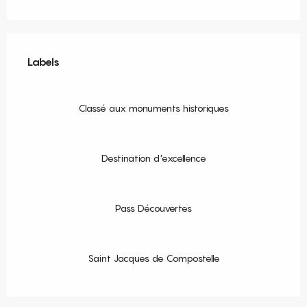
Offres de prestations
Labels
Labels
Classé aux monuments historiques
Destination d'excellence
Pass Découvertes
Saint Jacques de Compostelle