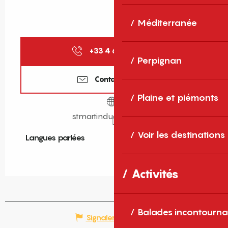
Méditerranée
+33 4 68 05 50
▒▒
Perpignan
Contactez-nous
Plaine et piémonts
stmartinducanigou.org
Voir les destinations
Langues parlées
Langues parlées
Activités
Balades incontourna
Signaler une erreur