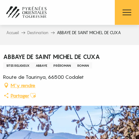
Aller
au
contenu
principal
Accueil
Destination
ABBAYE DE SAINT MICHEL DE CUXA
Pass découverte
ABBAYE DE SAINT MICHEL DE CUXA
SITES RELIGIEUX
ABBAYE
PRÉROMAN
ROMAN
Route de Taurinya, 66500 Codalet
M'y rendre
Ajouter aux favoris
Partager