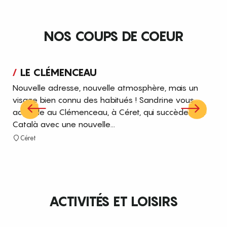
NOS COUPS DE COEUR
LE CLÉMENCEAU
Nouvelle adresse, nouvelle atmosphère, mais un
Cha
visage bien connu des habitués ! Sandrine vous
dé
accueille au Clémenceau, à Céret, qui succède à Al
pro
Català avec une nouvelle...
Cha
Céret
L
ACTIVITÉS ET LOISIRS