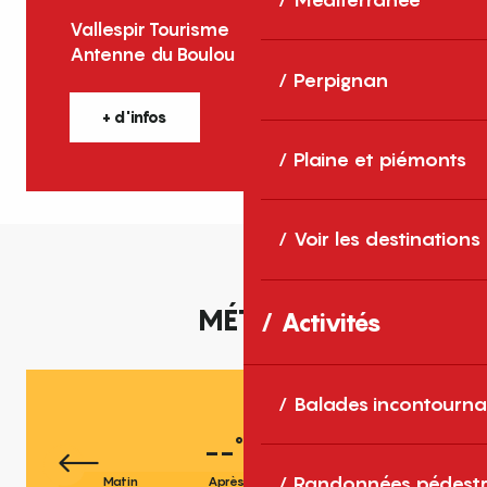
Vallespir Tourisme
Antenne du Boulou
Perpignan
+ d'infos
Plaine et piémonts
Voir les destinations
MÉTÉO
Activités
Balades incontourna
°
--
C
Randonnées pédestr
Matin
Après-midi
Soirée