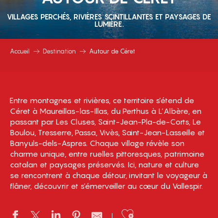
VILLAGES PERCHÉS, RIVIÈRES SCINTILLANTES ET PAYSAGES DE
LUMIÈRE.
Accueil
Destination
Autour de Céret
Entre montagnes et rivières, ce territoire s’étend de
Céret à Maureillas-las-Illas, du Perthus à L’Albère, en
passant par Les Cluses, Saint-Jean-Pla-de-Corts, Le
Boulou, Tresserre, Passa, Vivès, Saint-Jean-Lasseille et
Banyuls-dels-Aspres. Chaque village révèle son
charme unique, entre ruelles pittoresques, patrimoine
catalan et paysages préservés. Ici, nature et culture
se rencontrent à chaque détour, invitant le voyageur à
flâner, découvrir et s’émerveiller au cœur du Vallespir.
Ajouter aux 