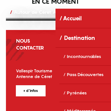
EN CE MOMENT
Autour de Céret Agenda
Accueil
Destination
NOUS
CONTACTER
Incontournables
Vallespir Tourisme
Pass Découvertes
Antenne de Céret
+ d'infos
Pyrénées
Méditerranée