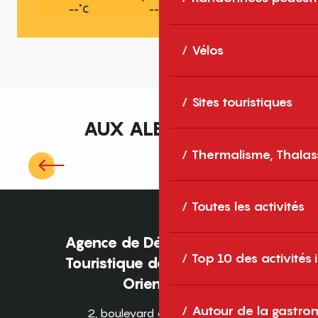
°
°
°
--
C
--
C
--
C
Vélos
Sites touristiques
AUX ALENTOURS
Autour d’Amélie-les-Bains
Thermalisme, Thalas
Villages de caractère, patrimoine, nature
et bien-être en Haut-Vallespir
Toutes les activités
Agence de Développement
Top 10 des activités
Touristique des Pyrénées-
Orientales
Autour de la gastron
2, boulevard des Pyrénées