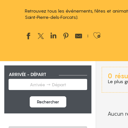
Retrouvez tous les événements, fêtes et animatio
Saint‑Pierre‑dels‑Forcats).
Ajouter
ARRIVÉE - DÉPART
0
résu
Le plus g
Rechercher
Aucun ré