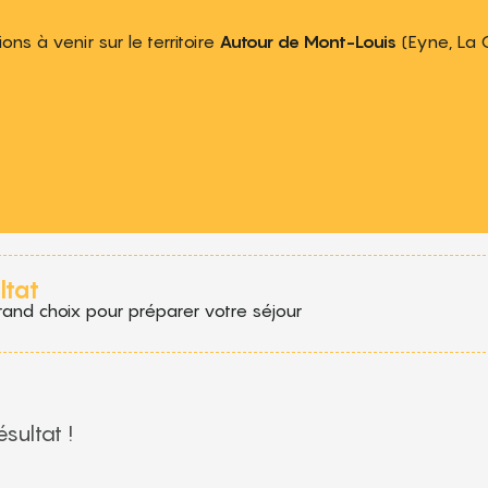
ns à venir sur le territoire
Autour de Mont-Louis
(Eyne, La 
 aux favoris
ltat
rand choix pour préparer votre séjour
sultat !