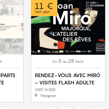
11 €
Tarif plein
3
28
t
Août
Du
au
MPARTS
RENDEZ-VOUS AVEC MIRÓ
TE
- VISITES FLASH ADULTE
VISITE GUIDÉE
Perpignan