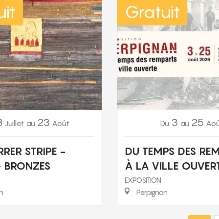
it
Gratuit
8
23
3
25
Juillet
Août
Aoû
au
Du
au
RER STRIPE -
DU TEMPS DES RE
+ BRONZES
À LA VILLE OUVER
EXPOSITION
n
Perpignan