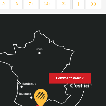
2
3
7+
14+
21
❯
❯❯
Comment venir ?