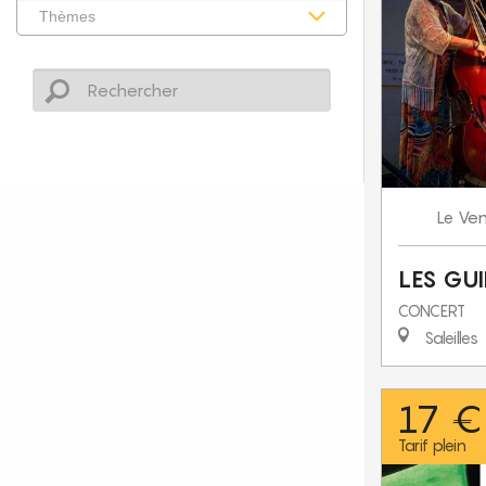
Ven
Le
LES GU
CONCERT
Saleilles
17 €
Tarif plein