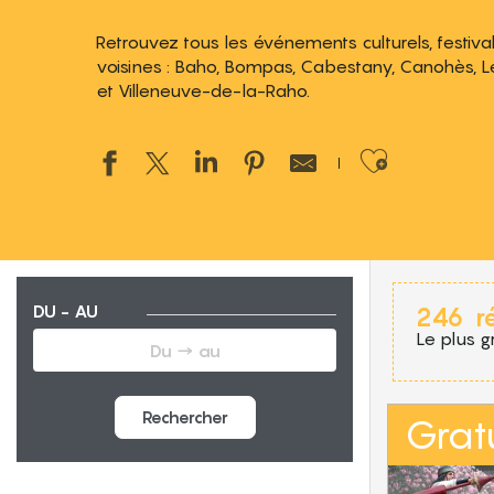
Retrouvez tous les événements culturels, festivals,
voisines : Baho, Bompas, Cabestany, Canohès, Le S
et Villeneuve-de-la-Raho.
Ajouter
DU - AU
246
r
Le plus g
Rechercher
Gratu