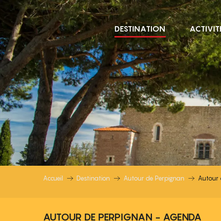
Aller
au
DESTINATION
ACTIVIT
contenu
principal
AUTOUR DE PERPI
Accueil
Destination
Autour de Perpignan
Autour 
AUTOUR DE PERPIGNAN - AGENDA