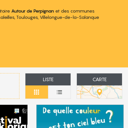
itoire
Autour de Perpignan
et des communes
 Saleilles, Toulouges, Villelongue-de-la-Salanque
LISTE
CARTE