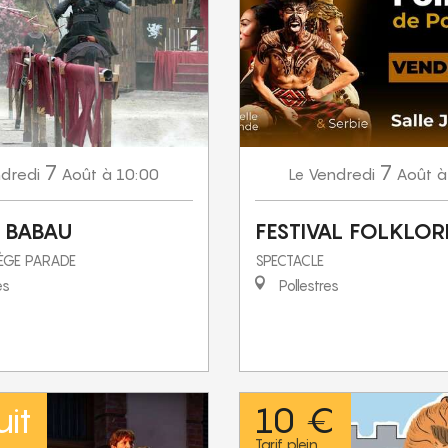
7
7
dredi
Août
à 10:00
Vendredi
Août
à
Le
U BABAU
FESTIVAL FOLKLOR
TÈGE PARADE
SPECTACLE
es
Pollestres
it
10 €
Tarif plein