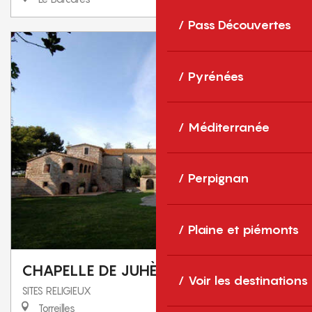
Pass Découvertes
Pyrénées
Méditerranée
Perpignan
Plaine et piémonts
CHAPELLE DE JUHÈGUES
Voir les destinations
SITES RELIGIEUX
Torreilles