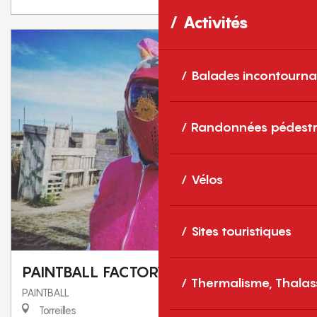
Activités
Balades incontourna
Randonnées pédestr
Vélos
Sites touristiques
PAINTBALL FACTORY
Thermalisme, Thalas
PAINTBALL
Torreilles