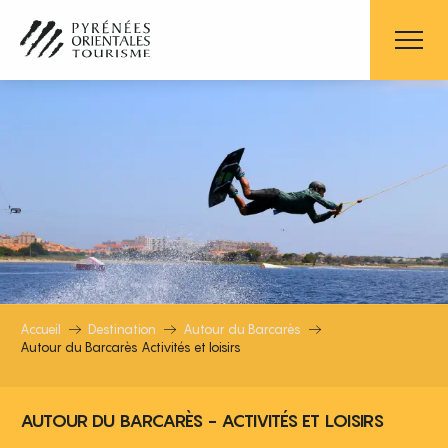
Aller
au
contenu
principal
AUTOUR DU BARCARÈS ACTIVITÉS E
Accueil
Destination
Autour du Barcarès
Autour du Barcarès Activités et loisirs
AUTOUR DU BARCARÈS - ACTIVITÉS ET LOISIRS