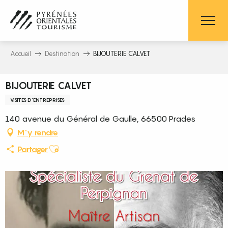
Aller
au
contenu
principal
Accueil
Destination
BIJOUTERIE CALVET
BIJOUTERIE CALVET
VISITES D’ENTREPRISES
140 avenue du Général de Gaulle, 66500 Prades
M'y rendre
Ajouter aux favoris
Partager