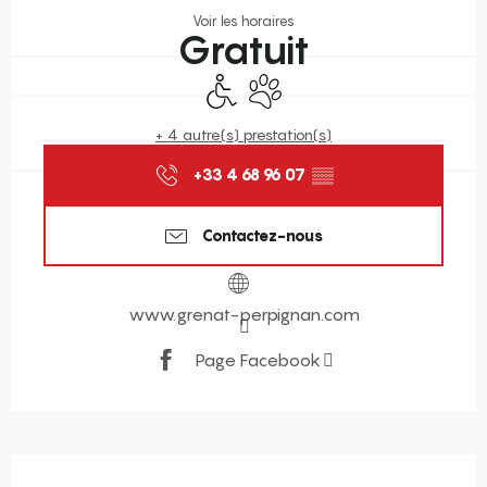
Voir les horaires
Gratuit
Accès handicapés
Animaux acceptés
+ 4 autre(s) prestation(s)
+33 4 68 96 07
▒▒
Contactez-nous
www.grenat-perpignan.com
Page Facebook
Description