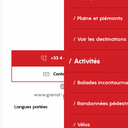
Plaine et piémonts
Voir les destinations
+33 4 68 96 07
▒▒
Activités
Contactez-nous
Balades incontourna
www.grenat-perpignan.com
Randonnées pédestr
Langues parlées
Langues parlées
Vélos