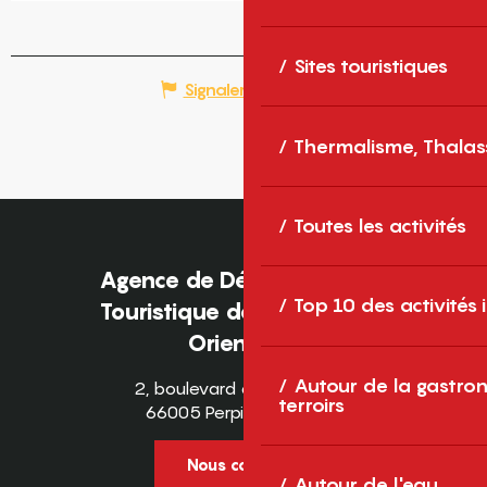
Sites touristiques
Signaler une erreur
Thermalisme, Thalas
Toutes les activités
Agence de Développement
Top 10 des activités
Touristique des Pyrénées-
Orientales
Autour de la gastron
2, boulevard des Pyrénées
terroirs
66005 Perpignan Cedex
Nous contacter
Autour de l'eau