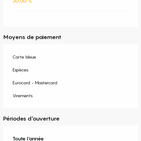
30,00 €
Moyens de paiement
Carte bleue
Espèces
Eurocard - Mastercard
Virements
Périodes d'ouverture
Toute l'année
Toute l'année