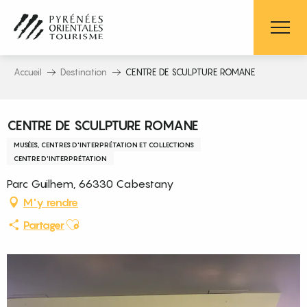
Aller
au
contenu
principal
Accueil
Destination
CENTRE DE SCULPTURE ROMANE
Pass découverte
CENTRE DE SCULPTURE ROMANE
MUSÉES, CENTRES D'INTERPRÉTATION ET COLLECTIONS
CENTRE D'INTERPRÉTATION
Parc Guilhem, 66330 Cabestany
M'y rendre
Ajouter aux favoris
Partager