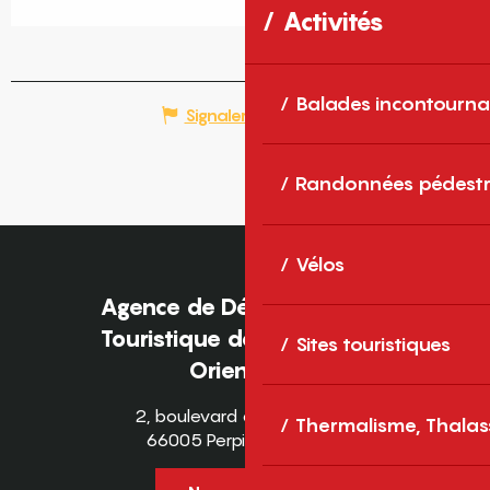
Activités
Balades incontourna
Signaler une erreur
Randonnées pédestr
Vélos
Agence de Développement
Touristique des Pyrénées-
Sites touristiques
Orientales
2, boulevard des Pyrénées
Thermalisme, Thalas
66005 Perpignan Cedex