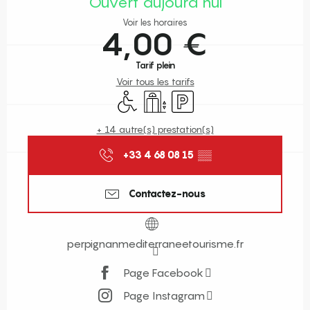
Ouvert aujourd'hui
Voir les horaires
4,00 €
Tarif plein
Voir tous les tarifs
Accès handicapés
Ascenseur
Parking
+ 14 autre(s) prestation(s)
+33 4 68 08 15
▒▒
Contactez-nous
perpignanmediterraneetourisme.fr
Page Facebook
Page Instagram