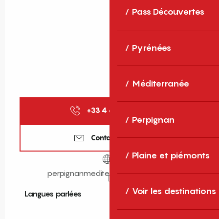
Pass Découvertes
Pyrénées
Méditerranée
+33 4 68 08 15
▒▒
Perpignan
Contactez-nous
Plaine et piémonts
perpignanmediterraneetourisme.fr
Voir les destinations
Langues parlées
Langues parlées