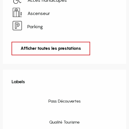
Ascenseur
Parking
Afficher toutes les prestations
Offres de prestations
Labels
Labels
Pass Découvertes
Qualité Tourisme