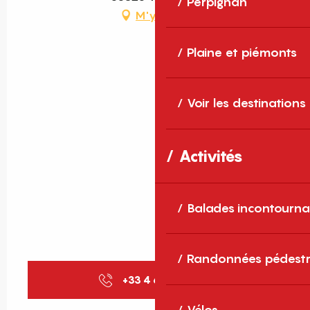
Perpignan
M'y rendre
Plaine et piémonts
Voir les destinations
Activités
Balades incontourna
Randonnées pédestr
+33 4 68 05 86
▒▒
Vélos