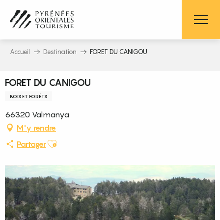
Aller
au
contenu
principal
Accueil
Destination
FORET DU CANIGOU
FORET DU CANIGOU
BOIS ET FORÊTS
66320 Valmanya
M'y rendre
Ajouter aux favoris
Partager