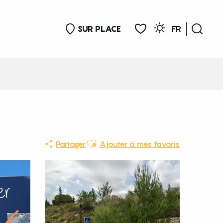
SUR PLACE
FR
Rech
Voir les favoris
Ajouter aux favoris
Partager
Ajouter à mes favoris