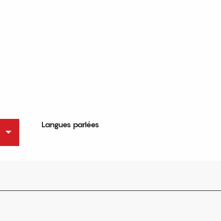
Langues parlées
Langues parlées