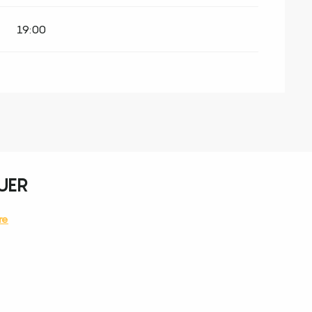
19:00
UER
re