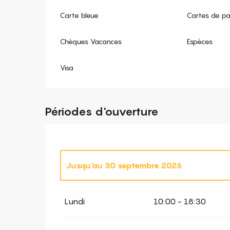
Carte bleue
Cartes de p
Chèques Vacances
Espèces
Visa
Périodes d'ouverture
Jusqu'au
30 septembre 2026
Du
2 janvier 2026
au
31 mars 2026
Lundi
10:00 - 18:30
Du
1 octobre 2026
au
31 mars 2027