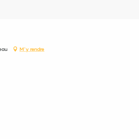
eau
M'y rendre