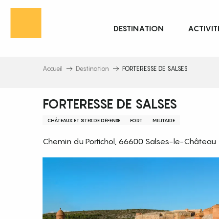
Aller
au
DESTINATION
ACTIVIT
contenu
principal
Accueil
Destination
FORTERESSE DE SALSES
FORTERESSE DE SALSES
CHÂTEAUX ET SITES DE DÉFENSE
FORT
MILITAIRE
Chemin du Portichol, 66600 Salses-le-Château