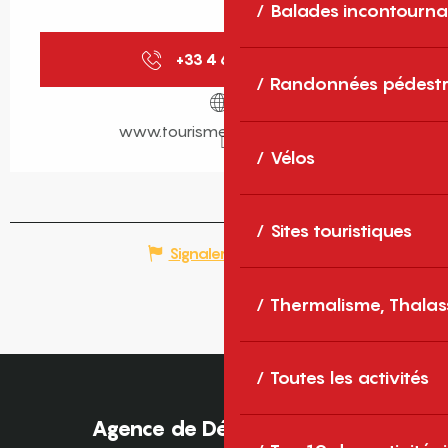
Balades incontourna
+33 4 68 05 41
▒▒
Randonnées pédestr
www.tourisme-canigou.com
Vélos
Sites touristiques
Signaler une erreur
Thermalisme, Thalas
Toutes les activités
Agence de Développement