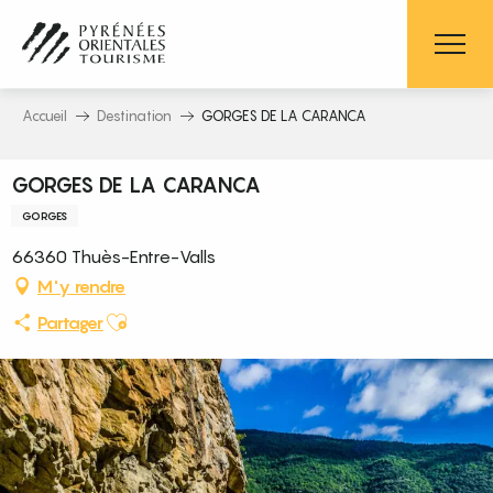
Aller
au
contenu
principal
Accueil
Destination
GORGES DE LA CARANCA
GORGES DE LA CARANCA
GORGES
66360 Thuès-Entre-Valls
M'y rendre
Ajouter aux favoris
Partager