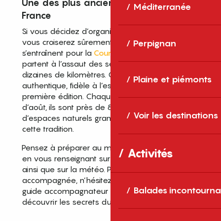
Une des plus ancienne course de
Méditerranée
France
Si vous décidez d’organiser une balade en été,
vous croiserez sûrement les coureurs qui
Perpignan
s’entraînent pour la
Course du Canigou
et
partent à l’assaut des sentiers sur plusieurs
dizaines de kilomètres. Course mère,
Plaine et piémonts
authentique, fidèle à l’esprit qui présidait à la
première édition. Chaque année, au mois
d’août, ils sont près de 800 amoureux
Voir les destinations
d’espaces naturels grandioses à perpétuer
cette tradition.
Pensez à préparer au mieux votre randonnée
Activités
en vous renseignant sur les itinéraires proposés
ainsi que sur la météo. Pour une promenade
accompagnée, n’hésitez pas à contacter un
Balades incontourna
guide accompagnateur breveté qui vous fera
découvrir les secrets du Canigou.