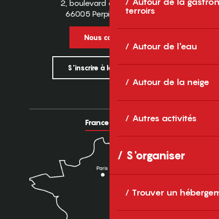
Autour de la gastron
2, boulevard des Pyrénées
terroirs
66005 Perpignan Cedex
Nous contacter
Autour de l'eau
S'inscrire à la newsletter
Autour de la neige
Autres activités
France
Europe
S'organiser
Trouver un héberge