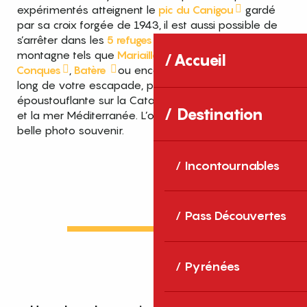
expérimentés atteignent le
pic du Canigou
gardé
par sa croix forgée de 1943, il est aussi possible de
s’arrêter dans les
5 refuges
qui parsèment la
montagne tels que
Mariailles
, les
Cortalets
, les
Accueil
Conques
,
Batère
ou encore
Sant Guillem
. Tout au
long de votre escapade, profitez d’une vue
époustouflante sur la Catalogne française, l’Empordà
Destination
et la mer Méditerranée. L’occasion de prendre une
belle photo souvenir.
Incontournables
Pass Découvertes
Pyrénées