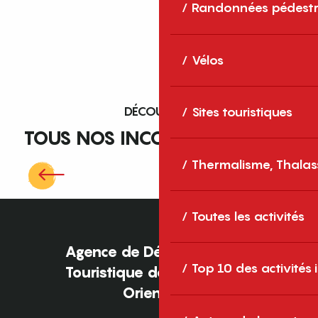
Randonnées pédestr
Vélos
DÉCOUVREZ
Sites touristiques
TOUS NOS INCONTOURNABLES
Thermalisme, Thalas
Orgues d’Ille-sur-Têt
Toutes les activités
Agence de Développement
Top 10 des activités
Touristique des Pyrénées-
Orientales