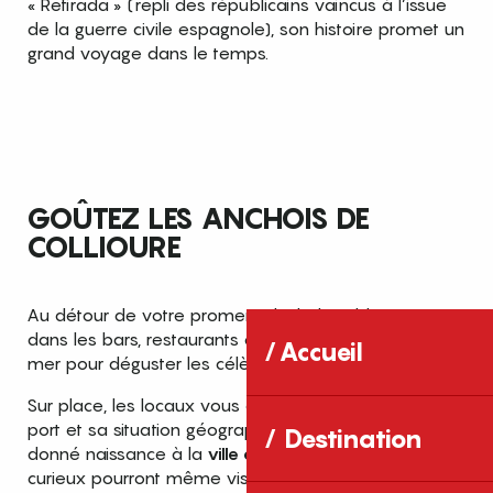
« Retirada » (repli des républicains vaincus à l’issue
de la guerre civile espagnole), son histoire promet un
grand voyage dans le temps.
GOÛTEZ LES ANCHOIS DE
COLLIOURE
Au détour de votre promenade, halte obligatoire
dans les bars, restaurants et commerces du front de
Accueil
mer pour déguster les célèbres
anchois de Collioure.
Sur place, les locaux vous expliqueront que c’est le
port et sa situation géographique privilégiée qui ont
Destination
donné naissance à la
ville de Collioure.
Les plus
curieux pourront même visiter les ateliers artisanaux