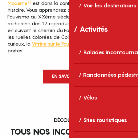
Moderne
est dans la continuité de cette
Voir les destinations
histoire. Vous apprendrez que c’est ici qu’est né le
Fauvisme au XXème siècle ! Vous partirez à la
recherche des 17 reproductions de Matisse et Derain
Activités
en suivant le chemin du Fauvisme qui serpente dans
les ruelles colorées de Collioure. Pour les plus
curieux, la
Vitrine sur le Fauvisme
vous ouvre ses
portes.
Balades incontourna
Randonnées pédestr
EN SAVOIR PLUS
Vélos
DÉCOUVREZ
Sites touristiques
TOUS NOS INCONTOURNABLES