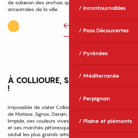
de salaison des anchois qui perpétuent les traditions
Incontournables
ancestrales de la ville.
Pass Découvertes
Pyrénées
Méditerranée
À COLLIOURE, SUIVEZ L’ARTISTE
!
Perpignan
Impossible de visiter Collioure sans entendre parler
de Matisse, Signac, Derain, Picasso… Avec son ciel
Plaine et piémonts
limpide, ses couleurs vives, son patrimoine historique
et ses marchés pittoresques, le petit port catalan a
séduit les plus grands artistes. Ainsi, le
Musée d’Art