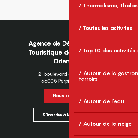
Thermalisme, Thalas
Toutes les activités
Agence de Développement
Top 10 des activités
Touristique des Pyrénées-
Orientales
Autour de la gastron
2, boulevard des Pyrénées
terroirs
66005 Perpignan Cedex
Nous contacter
Autour de l'eau
S'inscrire à la newsletter
Autour de la neige