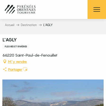
Aller
au
contenu
principal
Accueil
Destination
L'AGLY
L'AGLY
FLEUVES ET RIVIÈRES
66220 Saint-Paul-de-Fenouillet
M'y rendre
Ajouter aux favoris
Partager