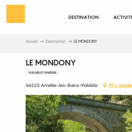
Aller
au
DESTINATION
ACTIVIT
contenu
principal
Accueil
Destination
LE MONDONY
LE MONDONY
FLEUVES ET RIVIÈRES
66110 Amélie-les-Bains-Palalda
M'y rendr