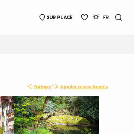
SUR PLACE
FR
Rech
Voir les favoris
Ajouter aux favoris
Partager
Ajouter à mes favoris