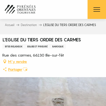
Aller
au
contenu
principal
Accueil
Destination
L'EGLISE DU TIERS ORDRE DES CARMES
L'EGLISE DU TIERS ORDRE DES CARMES
SITES RELIGIEUX
EGLISE ET PRIEURÉ
BAROQUE
Rue des carmes, 66130 Ille-sur-Têt
M'y rendre
Ajouter aux favoris
Partager