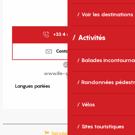
Voir les destinations
+33 4 68 84 83
▒▒
Activités
Contactez-nous
Balades incontourna
www.ille-sur-tet.com
Randonnées pédestr
Langues parlées
Langues parlées
Vélos
Sites touristiques
Signaler une erreur