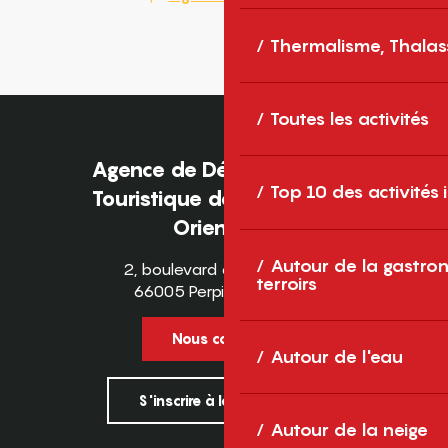
Thermalisme, Thalas
Toutes les activités
Agence de Développement
Top 10 des activités
Touristique des Pyrénées-
Orientales
Autour de la gastron
2, boulevard des Pyrénées
terroirs
66005 Perpignan Cedex
Nous contacter
Autour de l'eau
S'inscrire à la newsletter
Autour de la neige