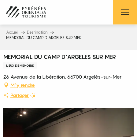
Aller
au
contenu
principal
Accueil
Destination
MEMORIAL DU CAMP D'ARGELES SUR MER
MEMORIAL DU CAMP D'ARGELES SUR MER
LIEUX DE MÉMOIRE
26 Avenue de la Libération, 66700 Argelès-sur-Mer
M'y rendre
Ajouter aux favoris
Partager