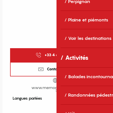
Perpignan
Plaine et piémonts
Voir les destinations
+33 4 68 95 85
▒▒
Activités
Contactez-nous
Balades incontourna
www.memorial-argeles.eu
Randonnées pédestr
Langues parlées
Langues parlées