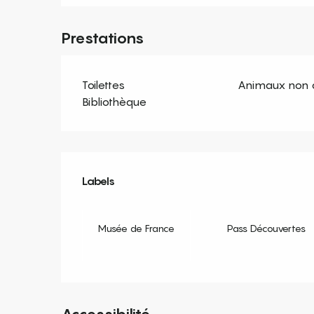
Prestations
Toilettes
Animaux non 
Bibliothèque
Offres de prestation
Labels
Labels
Musée de France
Pass Découvertes
Accessibilité