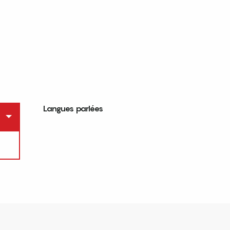
Langues parlées
Langues parlées