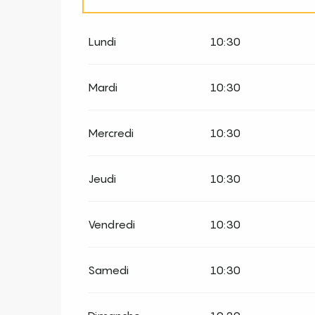
Du
1 janvier 2026
au
31 mai 2026
Lundi
10:30
Du
1 octobre 2026
au
31 décembre 2026
Mardi
10:30
Du
1 janvier 2027
au
31 mai 2027
Mercredi
10:30
Du
1 juin 2027
au
30 septembre 2027
Jeudi
10:30
Du
1 octobre 2027
au
31 décembre 2027
Vendredi
10:30
Samedi
10:30