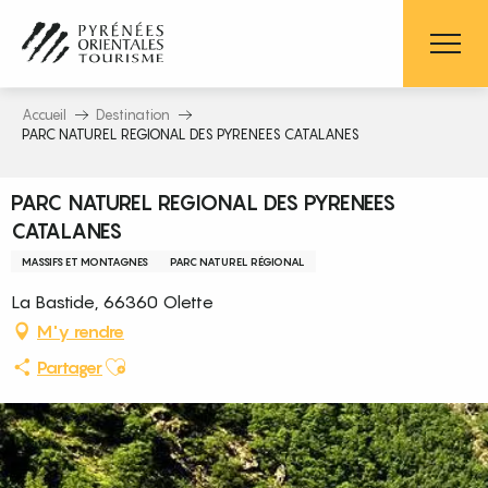
Aller
au
contenu
principal
Accueil
Destination
PARC NATUREL REGIONAL DES PYRENEES CATALANES
PARC NATUREL REGIONAL DES PYRENEES
CATALANES
MASSIFS ET MONTAGNES
PARC NATUREL RÉGIONAL
La Bastide, 66360 Olette
M'y rendre
Ajouter aux favoris
Partager