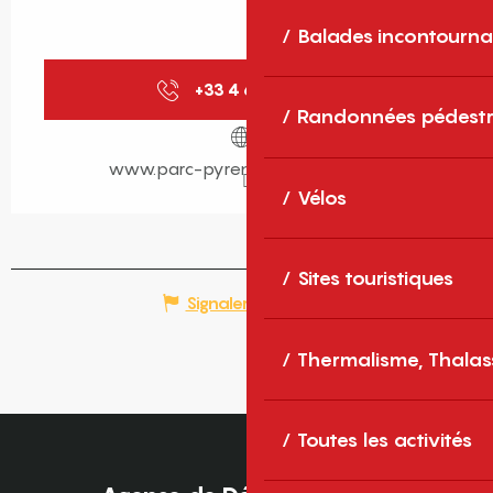
Balades incontourna
+33 4 68 04 97
▒▒
Randonnées pédestr
www.parc-pyrenees-catalanes.fr
Vélos
Sites touristiques
Signaler une erreur
Thermalisme, Thalas
Toutes les activités