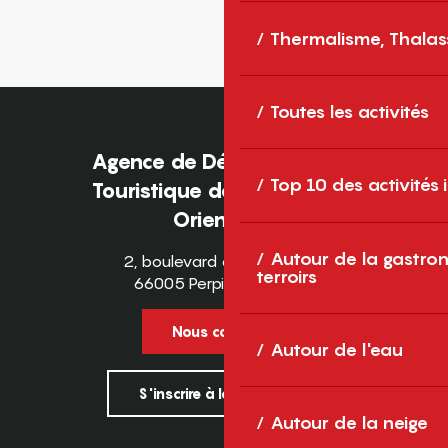
Thermalisme, Thalas
Toutes les activités
Agence de Développement
Top 10 des activités
Touristique des Pyrénées-
Orientales
Autour de la gastron
2, boulevard des Pyrénées
terroirs
66005 Perpignan Cedex
Nous contacter
Autour de l'eau
S'inscrire à la newsletter
Autour de la neige