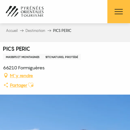
Aller
au
contenu
principal
Accueil
Destination
PICS PERIC
PICS PERIC
MASSIFS ET MONTAGNES
SITE NATUREL PROTÉGÉ
66210 Formiguères
M'y rendre
Ajouter aux favoris
Partager