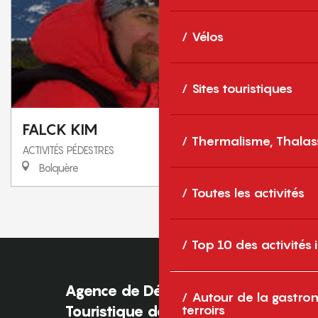
Vélos
Sites touristiques
FALCK KIM
Thermalisme, Thalas
ACTIVITÉS PÉDESTRES
Bolquère
Toutes les activités
1
2
3
❯
❯❯
Top 10 des activités
Agence de Développement
Autour de la gastron
Touristique des Pyrénées-
terroirs