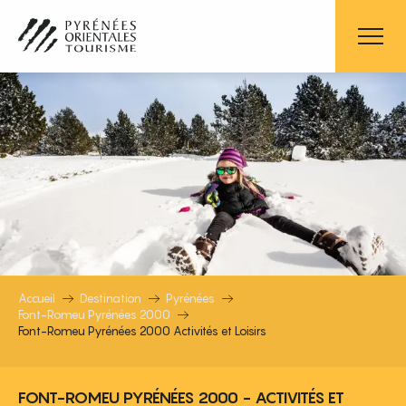
Aller
au
contenu
principal
FONT-ROMEU PYRÉNÉES 2000 ACTI
Accueil
Destination
Pyrénées
Font-Romeu Pyrénées 2000
Font-Romeu Pyrénées 2000 Activités et Loisirs
FONT-ROMEU PYRÉNÉES 2000 - ACTIVITÉS ET