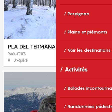
Perpignan
Plaine et piémonts
PLA DEL TERMANAL
Voir les destinations
RAQUETTES
Bolquère
Activités
Balades incontourna
Randonnées pédestr