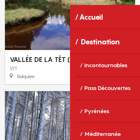
Accueil
Destination
VALLÉE DE LA TÊT (VTT 30)
Incontournables
VTT
Bolquère
Pass Découvertes
Pyrénées
Méditerranée